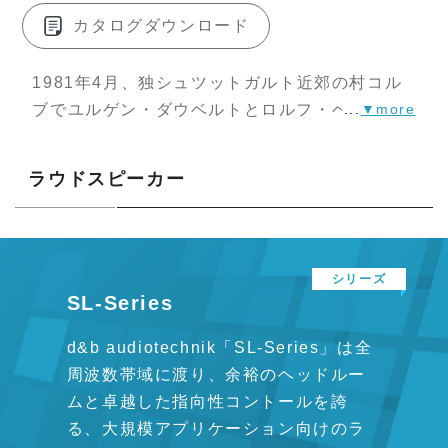
カタログダウンロード
1981年4月、独シュツットガルト近郊の村コル
ブでユルゲン・ダウベルトとロルフ・ベルツが
...
創業したd&b audiotechnik。アーティストの情
熱を正確に観衆へ伝えること、会場のどこにい
ラウドスピーカー
ても完璧なサウンド体験が得られること、ラウ
ドスピーカーとアンプをはじめとしたすべての
電子機器がハーモニーを奏でるよう機能するこ
とを目指して設計・開発されたd&bの製品は、
会議室から大型のスタジアムまで、世界各地で
SL-Series
使用されています。
d&b audiotechnik「SL-Series」は全
周波数帯域に渡り、余裕のヘッドルー
ムと卓越した指向性コントールを誇
る、大規模アプリケーション向けのラ