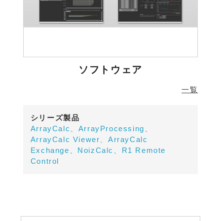
ソフトウェア
一覧
シリーズ製品
ArrayCalc、ArrayProcessing、
ArrayCalc Viewer、ArrayCalc
Exchange、NoizCalc、R1 Remote
Control