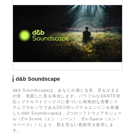
d&b Soundscape
d&b Soundscapeは、あなたが感じる音、見るがまま
の音、意図した音を再現します。パワフルなDANTE対
応シグナルマトリックスに基づいた画期的な音響シス
テムプロセッサであるDS100シグナルエンジンを装備
したd&b Soundscapeは、2つのソフトウェアモジュー
ル（En-Scene（エン・シーン）、En-Space（エン・
スペース））により、類を見ない創造性を提供しま
す。