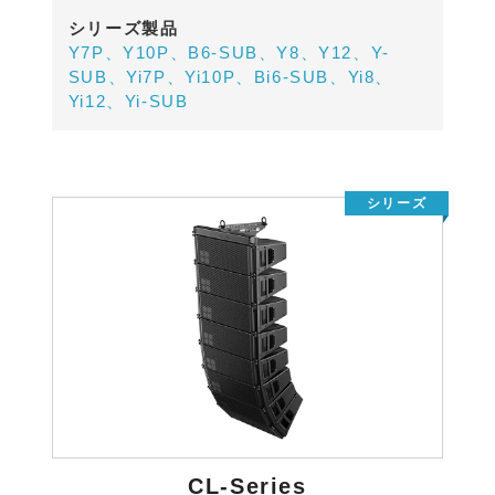
シリーズ製品
Y7P、Y10P、B6-SUB、Y8、Y12、Y-
SUB、Yi7P、Yi10P、Bi6-SUB、Yi8、
Yi12、Yi-SUB
CL-Series