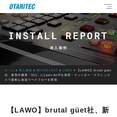
INSTALL REPORT
導入事例
ホーム
»
導入事例
»
BROADCAST
»
LAWO
»
【LAWO】brutal güet
社、新型中継車「S12」にLawo AoIPを採用：ウィンター・クラシック
スで柔軟な放送ワークフローを実現
【LAWO】brutal güet社、新