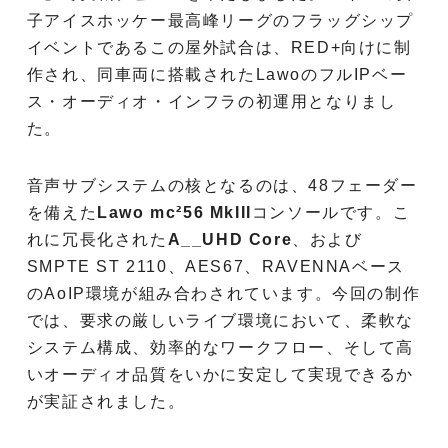
子アイスホッケー最高峰リーグのフラッグシップ
イベントであるこの屋外試合は、RED+向けに制
作され、同車両に搭載されたLawoのフルIPベー
ス・オーディオ・インフラの初運用となりまし
た。
音声サブシステムの核となるのは、48フェーダー
を備えた
Lawo mc²56 MkIII
コンソールです。こ
れに冗長化された
A__UHD Core
、および
SMPTE ST 2110、AES67、RAVENNAベース
のAoIP環境が組み合わされています。今回の制作
では、要求の厳しいライブ環境において、柔軟な
システム構成、効率的なワークフロー、そして高
いオーディオ品質をいかに安定して実現できるか
が実証されました。