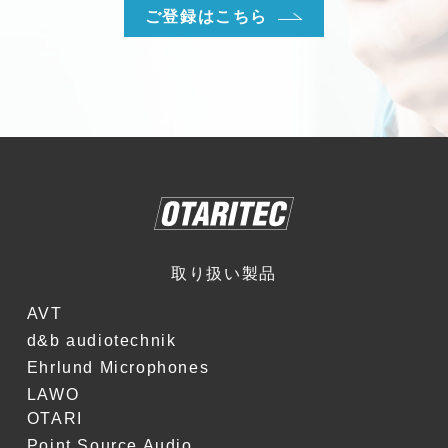
ご登録はこちら
取り扱い製品
AVT
d&b audiotechnik
Ehrlund Microphones
LAWO
OTARI
Point Source Audio