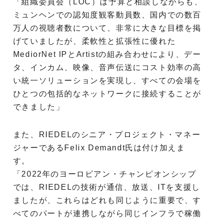
「組織委員会（LOC）は予算と相談しながらも、
ミュンヘンでの認知度観客動員数、国内での数百
万人の視聴者数について、非常に大きな目標を掲
げていましたが、柔軟性と拡張性に優れた
MediorNet IPとArtistの組み合わせにより、デー
タ、インカム、映像、音声伝送にコスト効率の高
い統一ソリューションを実現し、すべての会場を
ひとつの包括的なネットワークに接続することが
できました」
また、RIEDELのシニア・プロジェクト・マネー
ジャーであるFelix Demandt氏は付け加えま
す。
「2022年のヨーロピアン・チャンピオンシップ
では、RIEDELの技術が通信、放送、ITを支援し
ましたが、これらはどれも同じように重要で、す
べてのパートが連携しながら同じインフラで稼働