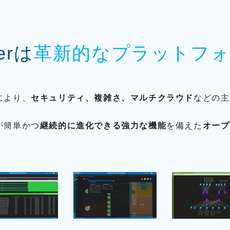
erは
革新的なプラットフ
により、
セキュリティ、複雑さ、マルチクラウド
などの主
が簡単かつ
継続的に進化できる強力な機能
を備えた
オープ