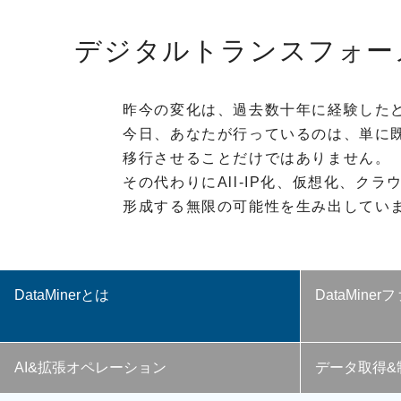
O
デジタルトランスフォー
T
A
R
昨今の変化は、過去数十年に経験した
I
今日、あなたが行っているのは、単に
移行させることだけではありません。
P
その代わりにAll-IP化、仮想化、ク
R
形成する無限の可能性を生み出してい
O
V
I
D
I
DataMinerとは
DataMine
U
S
AI&拡張オペレーション
データ取得&
A