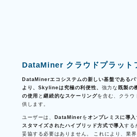
S
R
I
E
D
E
L
S
k
DataMiner クラウドプラッ
y
l
i
DataMinerエコシステムの新しい基盤であるパブリック
n
より、Skylineは究極の利便性、
強力な
既製の
e
の使用
と
継続的なスケーリング
を含む、クラウ
C
供します。
o
m
ユーザーは、
DataMiner
を
オンプレミスに導入
m
スタマイズされたハイブリッド方式で導入
する
u
n
妥協する必要はありません。 これにより、業