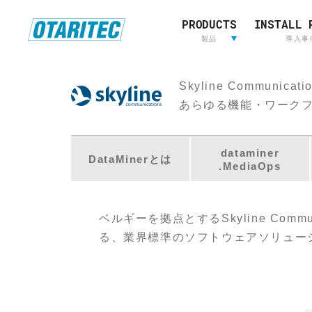
PRODUCTS
INSTALL 
ホーム
製品
重要なお知らせ
製品登録
お問い合わせ
放送用映
製品
導入事
像&音声
制作
Skyline Communicati
L
放送用映像&音声制作
あらゆる機能・ワークフ
A
W
O
dataminer
DataMinerとは
.MediaOps
R
I
E
ベルギーを拠点とするSkyline Co
D
る、業界標準のソフトウェアソリュー
E
LAWO
RIEDEL
用されており、その専門知識とテクノ
L
強化しています。
AVT
OTARI
S