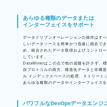
r
h
o
o
p
n
あらゆる種類のデータまたは
h
e
o
インターフェイスをサポート
s
n
e
データドリブンオペレーションの操作はす
s
Z
しいデータソースを簡単かつ迅速に統合で
L
ä
A
h
め、統合されたデータ取得およびコントロ
W
l
しています。
O
E
DataMinerはこの点で他の追随を許さず
O
l
自プロトコルの両方、構造化データと非構
T
e
A
ル インデックスベースの処理、ストリーミ
k
R
t
あらゆる種類のデータやインターフェイス
I
r
P
o
o
n
i
パワフルなDevOpsデータエンジ
i