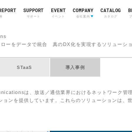
REPORT
SUPPORT
EVENT
COMPANY
CATALOG
B
例
サポート
イベント
会社案内
カタログ
会社案内
ons
ライブサウンド&
Company Profile
インカムシステム
(English)
ローをデータで統合 真のDX化を実現するソリューション「
レコーディングスタジ
採用情報
販売店
STaaS
導入事例
mmunicationsは、放送／通信業界におけるネットワー
ションを提供しています。これらのソリューションは、
Skyline
OTARI
ロジーにより、顧客の効率性向上や高品質なサービス提
Communications
Skyline
Communications