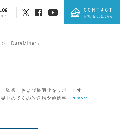
CONTACT
LOG
ブログ
お問い合わせはこちら
ブランド一覧
ABC順表
DataMiner」
オ
ク管理、監視、および最適化をサポートす
世界中の多くの放送局や通信事業者に利
...
PROVIDIUS
AVT
供の実現を支援し、ビジネスプロセスを