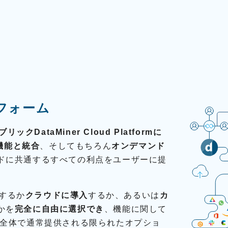
トフォーム
DataMiner Cloud Platformに
機能と統合
、そしてもちろん
オンデマンド
ドに共通するすべての利点をユーザーに提
するか
クラウドに導入
するか、あるいは
カ
かを
完全に自由に選択でき
、機能に関して
界全体で通常提供される限られたオプショ