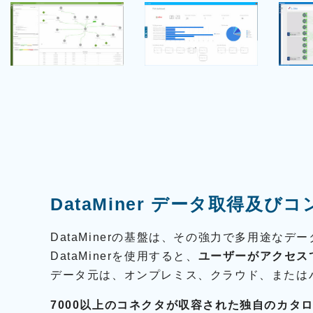
e
u
d
c
r
i
h
c
o
n
e
t
i
A
e
k
u
c
d
h
i
n
E
o
i
h
k
r
E
l
h
u
r
DataMiner データ取得及
n
l
d
u
M
DataMinerの基盤は、その強力で多用途な
n
i
DataMinerを使用すると、
ユーザーがアクセス
d
c
M
データ元は、オンプレミス、クラウド、または
r
i
o
c
7000以上のコネクタが収容された独自のカタ
p