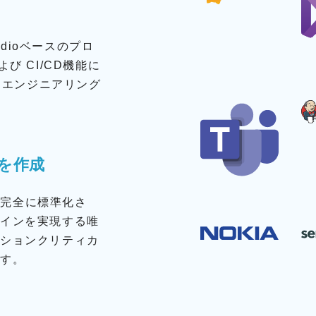
udioベースのプロ
び CI/CD機能に
 エンジニアリング
を作成
ムで完全に標準化さ
ツインを実現する唯
ッションクリティカ
です。