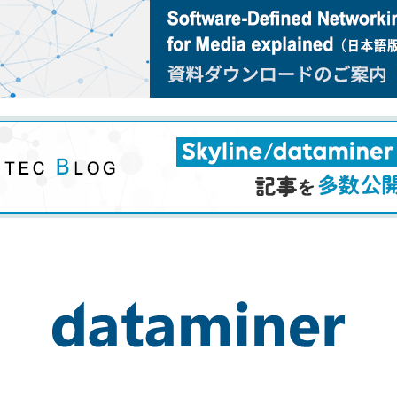
ARISTA
 Audio
CISCO
Zähl Elektronik-
HIRAKA
Tontechnik
HEWTECH
oint
Zähl
urce
Elektronik-
Luminex
udio
Tontechnik
NVIDIA
DataMiner