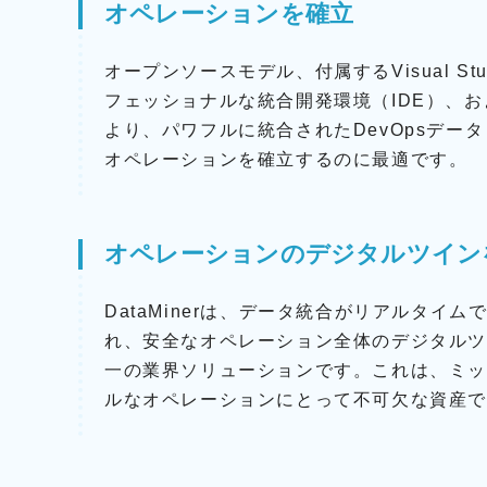
n
k
オペレーションを確立
t
-
S
T
オープンソースモデル、付属するVisual St
o
o
u
n
フェッショナルな統合開発環境（IDE）、およ
r
t
より、パワフルに統合されたDevOpsデータ
c
e
オペレーションを確立するのに最適です。
e
c
A
h
u
n
d
i
オペレーションのデジタルツイン
i
k
o
DataMinerは、データ統合がリアルタイ
P
R
れ、安全なオペレーション全体のデジタル
O
一の業界ソリューションです。これは、ミ
V
ルなオペレーションにとって不可欠な資産
I
D
I
U