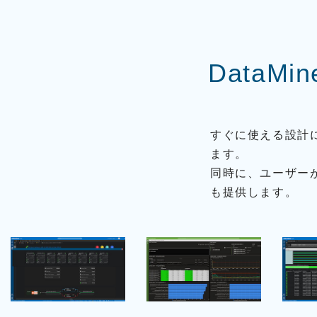
V
T
インカム
DataMin
システム
ライブサ
R
ウンド&
I
レコーデ
E
すぐに使える設計
ィングス
D
タジオ
ます。
E
L
ブランド
同時に、ユーザー
d
一覧
も提供します。
&
A
b
P
V
a
o
T
u
i
d
d
n
&
i
t
b
o
S
a
t
o
u