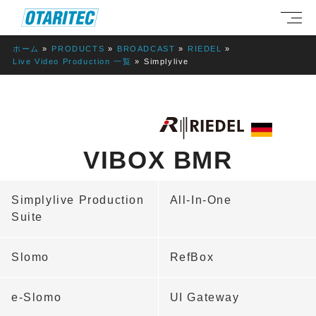
ホーム
PRODUCTS
BROADCAST
RIEDEL
Live Video Production 一覧
Simplylive
VIBOX BMR
Simplylive Production
All-In-One
Suite
Slomo
RefBox
e-Slomo
UI Gateway