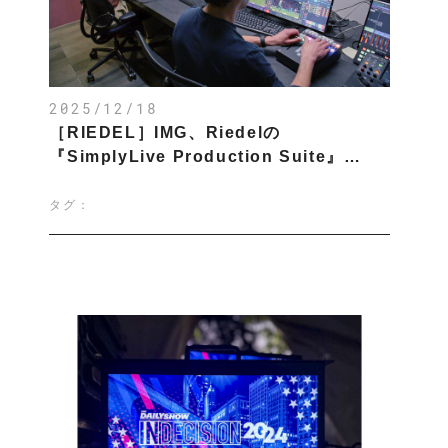
2025/12/18
［RIEDEL］IMG、Riedelの
『SimplyLive Production Suite』…
タグ：