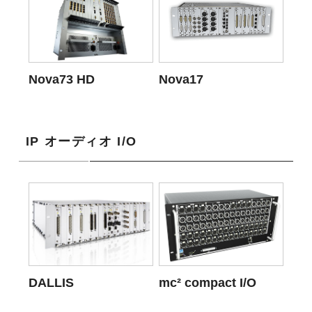
Nova73 HD
Nova17
IP オーディオ I/O
DALLIS
mc² compact I/O