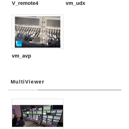
V_remote4
vm_udx
vm_avp
MultiViewer