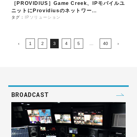
［PROVIDIUS］Game Creek、IPモバイルユ
ニットにProvidiusのネットワー…
タグ：
IPソリューション
‹
1
2
3
4
5
…
40
›
BROADCAST