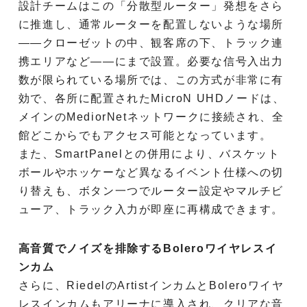
設計チームはこの「分散型ルーター」発想をさら
に推進し、通常ルーターを配置しないような場所
――クローゼットの中、観客席の下、トラック連
携エリアなど――にまで設置。必要な信号入出力
数が限られている場所では、この方式が非常に有
効で、各所に配置されたMicroN UHDノードは、
メインのMediorNetネットワークに接続され、全
館どこからでもアクセス可能となっています。
また、SmartPanelとの併用により、バスケット
ボールやホッケーなど異なるイベント仕様への切
り替えも、ボタン一つでルーター設定やマルチビ
ューア、トラック入力が即座に再構成できます。
高音質でノイズを排除するBoleroワイヤレスイ
ンカム
さらに、RiedelのArtistインカムとBoleroワイヤ
レスインカムもアリーナに導入され、クリアな音