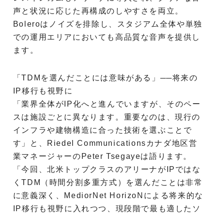
声と状況に応じた再構成のしやすさを両立。
Boleroはノイズを排除し、スタジアム全体や単独
での運用エリアにおいても高品質な音声を提供し
ます。
「TDMを選んだことには意味がある」──将来の
IP移行も視野に
「業界全体がIP化へと進んでいますが、そのペー
スは施設ごとに異なります。重要なのは、現行の
インフラや建物構造に合った技術を選ぶことで
す」と、Riedel Communicationsカナダ地区営
業マネージャーのPeter Tsegayeは語ります。
「今回、北米トップクラスのアリーナがIPではな
くTDM（時間分割多重方式）を選んだことは非常
に意義深く、MediorNet HorizoNによる将来的な
IP移行も視野に入れつつ、現段階で最も適したソ