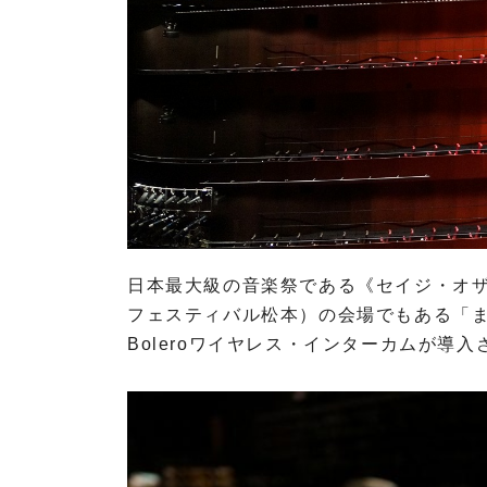
O
T
A
R
I
P
R
O
V
日本最大級の音楽祭である《セイジ・オザ
I
フェスティバル松本）の会場でもある「まつも
D
Boleroワイヤレス・インターカムが導
I
U
S
A