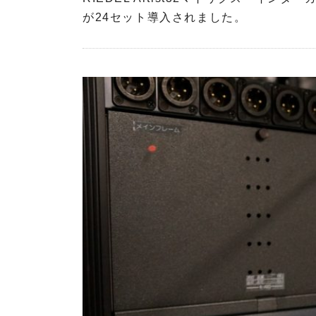
e
u
d
が24セット導⼊されました。
c
r
i
h
c
o
n
e
t
i
A
e
k
u
c
d
h
i
n
E
o
i
h
k
r
E
l
h
u
r
n
l
d
u
M
n
i
d
c
M
r
i
o
c
p