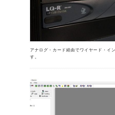
r
h
o
o
p
n
h
e
o
s
n
e
s
Z
L
ä
アナログ・カード経由でワイヤード・イ
A
h
す。
W
l
O
E
O
l
T
e
A
k
R
t
I
r
P
o
o
n
i
i
n