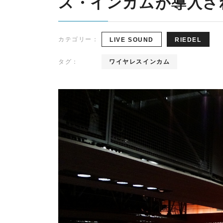
ス・インカムが導⼊さ
k
y
d&b audiotechnik
Point Source
l
i
カテゴリー：
LIVE SOUND
RIEDEL
Ehrlund Microphones
PROVIDIUS
n
R
d&b
Ehrlund
P
I
audiotechni
Microphone
So
e
タグ：
ワイヤレスインカム
E
k
s
A
D
C
E
LAWO
RIEDEL
o
L
m
m
u
n
i
c
a
t
i
o
n
s