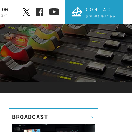
CONTACT
LOG
ブログ
お問い合わせはこちら
ブランド一覧
ABC順表
オ
PROVIDIUS
AVT
BROADCAST