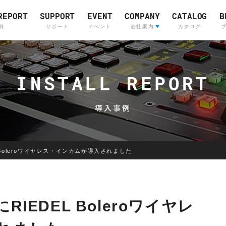
REPORT
SUPPORT
EVENT
COMPANY
CATALOG
B
例
サポート
イベント
会社案内
カタログ
会社案内
ライブサウンド&
Company Profile
(English)
インカムシステム
INSTALL REPORT
レコーディングスタジ
採用情報
販売店
導入事例
Boleroワイヤレス・インカムが導⼊されました
Skyline
OTARI
Communications
IEDEL Boleroワイヤレ
Skyline
Communications