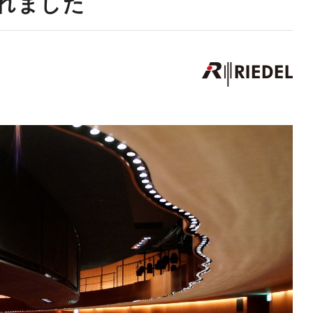
れました
ARISTA
 Audio
CISCO
Zähl Elektronik-
HIRAKA
Tontechnik
HEWTECH
oint
Zähl
urce
Elektronik-
Luminex
udio
Tontechnik
NVIDIA