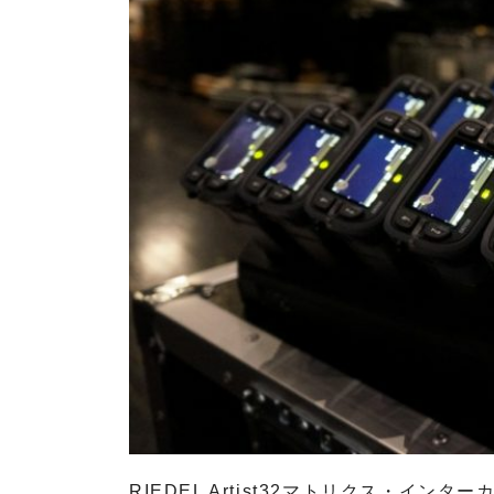
V
T
インカム
システム
ライブサ
R
ウンド&
I
レコーデ
E
ィングス
D
タジオ
E
L
ブランド
d
一覧
&
A
b
P
V
a
o
T
u
i
d
d
n
&
i
t
b
o
S
a
t
o
u
RIEDEL Artist32マトリクス・イン