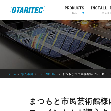
PRODUCTS
INSTALL 
ホーム
製品
重要なお知らせ
製品登録
お問い合わせ
放送用映
製品
導入事
像&音声
制作
L
放送用映像&音声制作
A
W
O
R
I
ホーム
»
導入事例
»
LIVE SOUND
»
まつもと市⺠芸術館様にRIEDEL 
E
D
E
LAWO
RIEDEL
L
まつもと市⺠芸術館様にR
AVT
OTARI
S