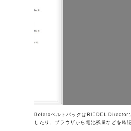
k
t
-
S
T
o
o
u
n
r
t
c
e
e
c
A
h
u
n
d
i
i
k
o
P
R
O
V
I
BoleroベルトパックはRIEDEL Dire
D
I
したり、ブラウザから電池残量などを確
U