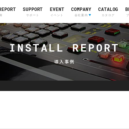
REPORT
SUPPORT
EVENT
COMPANY
CATALOG
B
例
サポート
イベント
会社案内
カタログ
会社案内
ライブサウンド&
Company Profile
(English)
インカムシステム
INSTALL REPORT
レコーディングスタジ
採用情報
販売店
導入事例
Skyline
OTARI
Communications
Skyline
Communications