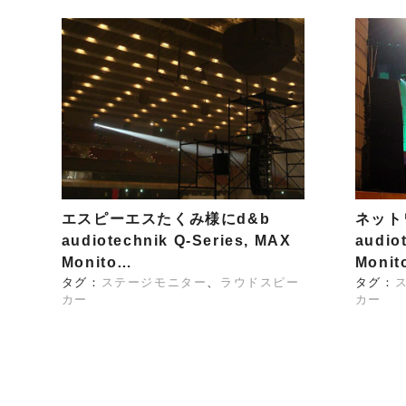
O
T
A
R
I
P
R
O
エスピーエスたくみ様にd&b
ネット
V
audiotechnik Q-Series, MAX
audio
I
Monito…
Monit
D
タグ：
ステージモニター
ラウドスピー
タグ：
I
カー
カー
U
S
A