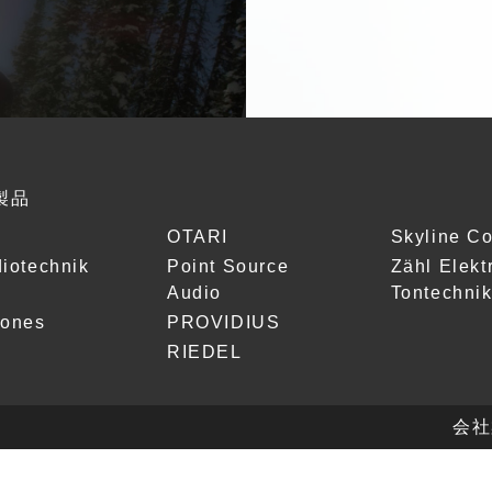
製品
OTARI
Skyline C
iotechnik
Point Source
Zähl Elekt
Audio
Tontechni
hones
PROVIDIUS
RIEDEL
会社