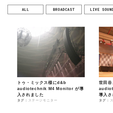
k
y
d&b audiotechnik
Point Source
ALL
BROADCAST
LIVE SOUN
l
i
Ehrlund Microphones
PROVIDIUS
n
R
d&b
Ehrlund
P
I
audiotechni
Microphone
So
e
E
k
s
A
D
C
E
LAWO
RIEDEL
o
L
m
m
u
n
i
c
a
トゥ・ミックス様にd&b
世田谷
t
audiotechnik M4 Monitor が導
audio
i
入されました
導入さ
o
タグ：
ステージモニター
タグ：
n
s