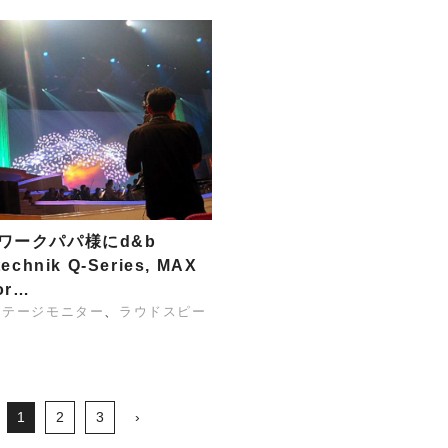
ワークパパ様にd&b
technik Q-Series, MAX
or…
ステージモニター
ラウドスピー
1
2
3
›