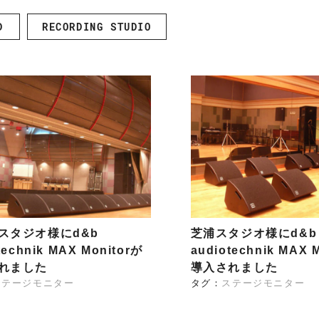
ARISTA
 Audio
CISCO
D
RECORDING STUDIO
Zähl Elektronik-
HIRAKA
Tontechnik
HEWTECH
oint
Zähl
urce
Elektronik-
Luminex
udio
Tontechnik
NVIDIA
スタジオ様にd&b
芝浦スタジオ様にd&b
technik MAX Monitorが
audiotechnik MAX 
れました
導入されました
ステージモニター
タグ：
ステージモニター