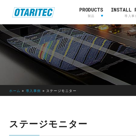
PRODUCTS
INSTALL 
ホーム
製品
重要なお知らせ
製品登録
お問い合わせ
放送用映
製品
導入事
像&音声
制作
L
放送用映像&音声制作
A
W
O
R
I
ホーム
»
導入事例
»
ステージモニター
E
D
E
LAWO
RIEDEL
L
ステージモニター
AVT
OTARI
S