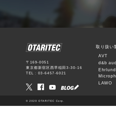
e
u
d
c
r
i
h
c
o
n
e
t
i
A
e
k
u
c
d
h
i
n
E
取り扱い
o
i
h
k
AVT
r
E
l
〒169-0051
d&b aud
h
東京都新宿区西早稲田3-30-16
u
Ehrlund
r
TEL : 03-6457-6021
n
Microp
l
d
LAWO
u
M
n
i
d
c
M
© 2020 OTARITEC Corp.
r
i
o
c
p