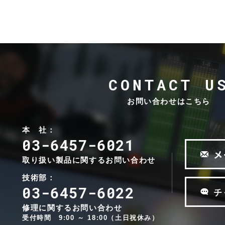
V
T
インカム
システム
ライブサ
R
ウンド&
I
CONTACT U
レコーデ
E
ィングス
D
お問い合わせはこちら
タジオ
E
L
ブランド
d
本 社：
一覧
&
03-6457-6021
A
b
P
メ
V
a
取り扱い製品に関するお問い合わせ
o
T
u
i
技術部：
d
d
n
03-6457-6022
&
チ
i
t
b
o
S
修理に関するお問い合わせ
a
t
o
受付時間 9:00 ～ 18:00（土日祝休み）
u