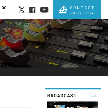
CONTACT
LOG
ブログ
お問い合わせはこちら
ブランド一覧
ABC順表
オ
PROVIDIUS
AVT
BROADCAST