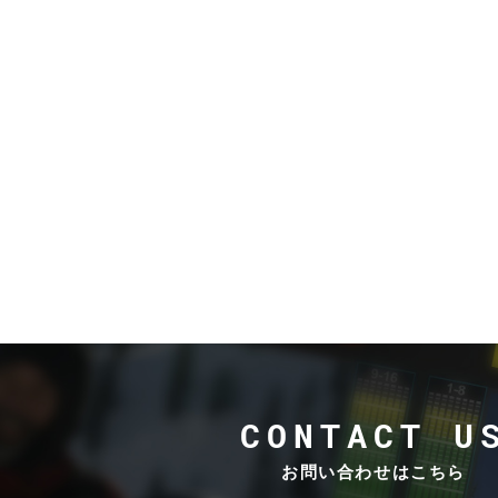
O
T
A
R
I
P
R
O
V
I
D
I
U
S
CONTACT U
お問い合わせはこちら
A