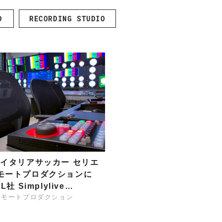
ARISTA
 Audio
CISCO
D
RECORDING STUDIO
Zähl Elektronik-
HIRAKA
Tontechnik
HEWTECH
oint
Zähl
urce
Elektronik-
Luminex
udio
Tontechnik
NVIDIA
、イタリアサッカー セリエ
モートプロダクションに
L社 Simplylive…
リモートプロダクション