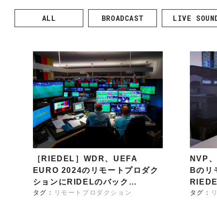
k
y
d&b audiotechnik
Point Source
ALL
BROADCAST
LIVE SOUN
l
i
Ehrlund Microphones
PROVIDIUS
n
R
d&b
Ehrlund
P
I
audiotechni
Microphone
So
e
E
k
s
A
D
C
E
LAWO
RIEDEL
o
L
m
m
u
n
i
c
a
［RIEDEL］WDR、UEFA
NVP
t
EURO 2024のリモートプロダク
Bのリ
i
ションにRIDELのバック…
RIEDE
o
タグ：
リモートプロダクション
タグ：
n
s