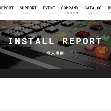
REPORT
SUPPORT
EVENT
COMPANY
CATALOG
B
例
サポート
イベント
会社案内
カタログ
会社案内
ライブサウンド&
Company Profile
(English)
インカムシステム
INSTALL REPORT
レコーディングスタジ
採用情報
販売店
導入事例
Skyline
OTARI
Communications
Skyline
Communications