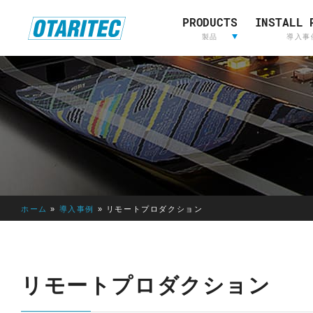
PRODUCTS
INSTALL 
ホーム
製品
重要なお知らせ
製品登録
お問い合わせ
放送用映
製品
導入事
像&音声
制作
L
放送用映像&音声制作
A
W
O
R
I
ホーム
»
導入事例
»
リモートプロダクション
E
D
E
LAWO
RIEDEL
L
リモートプロダクション
AVT
OTARI
S