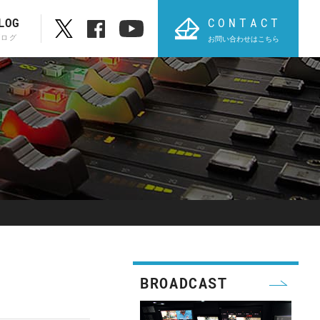
CONTACT
LOG
ブログ
お問い合わせはこちら
ブランド一覧
ABC順表
オ
PROVIDIUS
AVT
BROADCAST