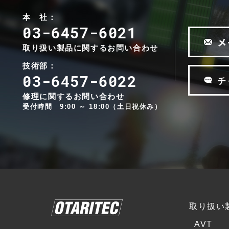
V
T
本 社：
03-6457-6021
インカム
メ
システム
取り扱い製品に関するお問い合わせ
ライブサ
技術部：
R
ウンド&
03-6457-6022
I
チ
レコーデ
E
修理に関するお問い合わせ
ィングス
D
受付時間 9:00 ～ 18:00（土日祝休み）
タジオ
E
L
ブランド
d
一覧
&
A
b
P
V
a
o
T
u
i
d
d
n
&
i
t
b
取り扱い
o
S
a
t
o
AVT
u