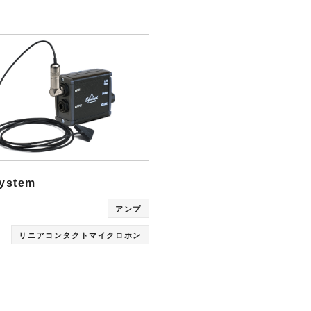
ARISTA
 Audio
CISCO
Zähl Elektronik-
HIRAKA
Tontechnik
HEWTECH
oint
Zähl
urce
Elektronik-
Luminex
udio
Tontechnik
NVIDIA
ystem
アンプ
リニアコンタクトマイクロホン