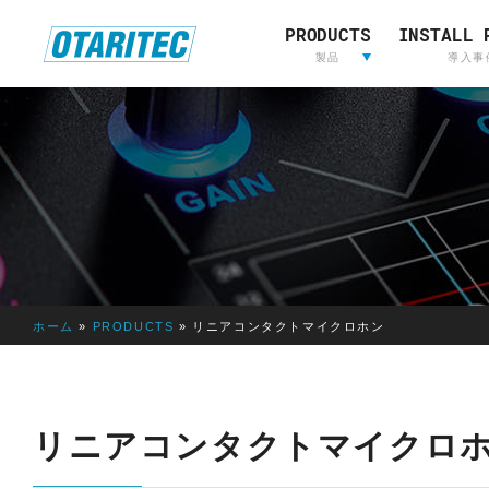
PRODUCTS
INSTALL 
ホーム
製品
重要なお知らせ
製品登録
お問い合わせ
放送用映
製品
導入事
像&音声
制作
L
放送用映像&音声制作
A
W
O
R
I
ホーム
»
PRODUCTS
»
リニアコンタクトマイクロホン
E
D
E
LAWO
RIEDEL
L
リニアコンタクトマイクロ
AVT
OTARI
S