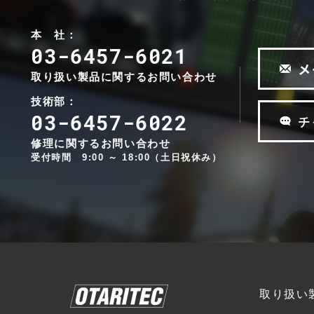
e
u
d
c
r
i
h
本 社：
c
o
n
03-6457-6021
e
t
i
メ
A
e
取り扱い製品に関するお問い合わせ
k
u
c
d
技術部：
h
i
03-6457-6022
チ
n
E
o
i
h
修理に関するお問い合わせ
k
r
受付時間 9:00 ～ 18:00（土日祝休み）
E
l
h
u
r
n
l
d
u
M
n
i
d
c
M
r
i
o
取り扱い
c
p