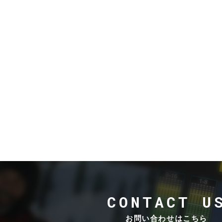
V
T
インカム
システム
ライブサ
R
ウンド&
I
レコーデ
E
ィングス
D
タジオ
E
L
ブランド
d
一覧
&
A
b
P
V
a
o
T
u
i
d
d
n
&
i
t
CONTACT U
b
o
S
a
t
o
お問い合わせはこちら
u