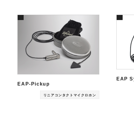
k
y
d&b audiotechnik
Point Source
l
i
Ehrlund Microphones
PROVIDIUS
n
R
d&b
Ehrlund
P
I
audiotechni
Microphone
So
e
E
k
s
A
D
C
E
LAWO
RIEDEL
o
L
m
m
u
n
EAP S
i
EAP-Pickup
c
a
リニアコンタクトマイクロホン
t
i
o
n
s