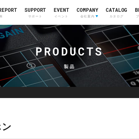
REPORT
SUPPORT
EVENT
COMPANY
CATALOG
B
例
サポート
イベント
会社案内
カタログ
会社案内
ライブサウンド&
Company Profile
(English)
インカムシステム
PRODUCTS
レコーディングスタジ
採用情報
販売店
製品
Skyline
OTARI
Communications
ホン
Skyline
Communications