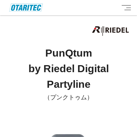
PunQtum
by Riedel Digital
Partyline
（プンクトゥム）