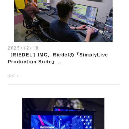
2025/12/18
［RIEDEL］IMG、Riedelの『SimplyLive
Production Suite』…
タグ：