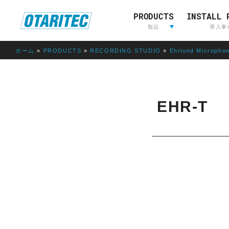
PRODUCTS
INSTALL 
ホーム
製品
重要なお知らせ
製品登録
お問い合わせ
放送用映
製品
導入事
像&音声
制作
ホーム
»
PRODUCTS
»
RECORDING STUDIO
»
Ehrlund Micropho
L
放送用映像&音声制作
A
W
EHR-T
O
R
I
E
D
E
LAWO
RIEDEL
L
AVT
OTARI
S