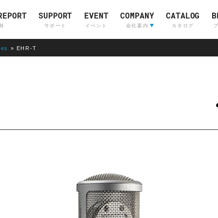
REPORT
SUPPORT
EVENT
COMPANY
CATALOG
B
例
サポート
イベント
会社案内
カタログ
nes
»
EHR-T
会社案内
ライブサウンド&
Company Profile
(English)
インカムシステム
レコーディングスタジ
採用情報
販売店
Skyline
OTARI
Communications
Skyline
Communications