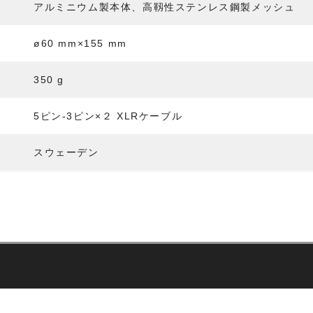
アルミニウム製本体、高靱性ステンレス鋼製メッシュ
ø60 mm×155 mm
350 g
5ピン-3ピン×２ XLRケーブル
スウェーデン