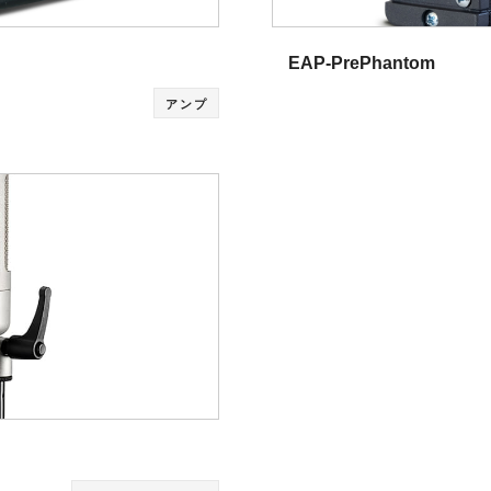
EAP-PrePhantom
アンプ