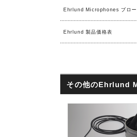
r
h
o
Ehrlund Microphones ブ
o
p
n
h
e
o
s
Ehrlund 製品価格表
n
e
s
Z
L
ä
A
h
W
l
O
E
O
その他のEhrlund M
l
T
e
A
k
R
t
I
r
P
o
o
n
i
i
n