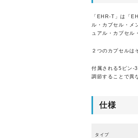
O
「EHR-T」は「
T
ル・カプセル・メ
A
R
ュアル・カプセル
I
２つのカプセルは
P
R
付属される5ピン-
O
調節することで異
V
I
D
I
仕様
U
S
A
タイプ