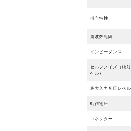
V
T
指向特性
インカム
システム
ライブサ
周波数範囲
R
ウンド&
I
レコーデ
E
インピーダンス
ィングス
D
タジオ
E
セルフノイズ（絶
L
ブランド
ベル）
d
一覧
&
A
b
P
最大入力音圧レベ
V
a
o
T
u
i
d
動作電圧
d
n
&
i
t
b
o
コネクター
S
a
t
o
u