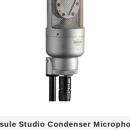
ARISTA
 Audio
CISCO
Zähl Elektronik-
HIRAKA
Tontechnik
HEWTECH
oint
Zähl
urce
Elektronik-
Luminex
udio
Tontechnik
NVIDIA
sule Studio Condenser Microph