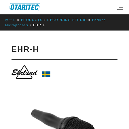
ホーム
»
PRODUCTS
»
RECORDING STUDIO
»
Ehrlund
Microphones
»
EHR-H
EHR-H