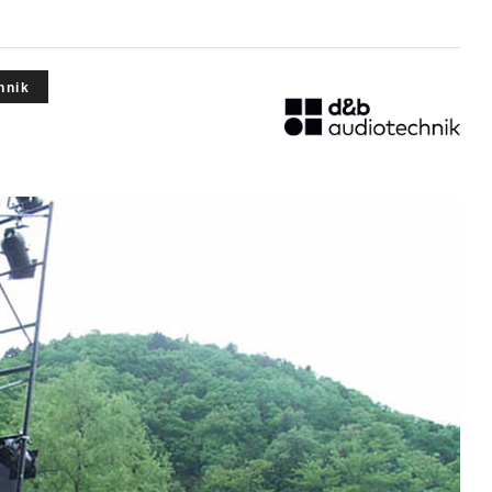
ARISTA
 Audio
CISCO
Zähl Elektronik-
HIRAKA
Tontechnik
hnik
HEWTECH
oint
Zähl
urce
Elektronik-
Luminex
udio
Tontechnik
NVIDIA