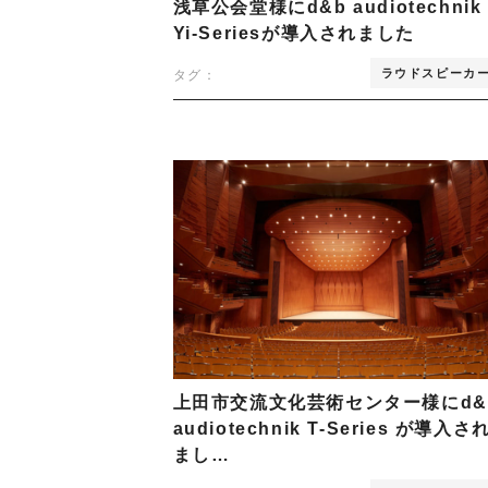
浅草公会堂様にd&b audiotechnik
S
Yi-Seriesが導入されました
R
I
ラウドスピーカ
タグ：
E
D
E
L
S
k
y
l
i
n
e
C
o
m
上田市交流文化芸術センター様にd&
m
audiotechnik T-Series が導入さ
u
まし…
n