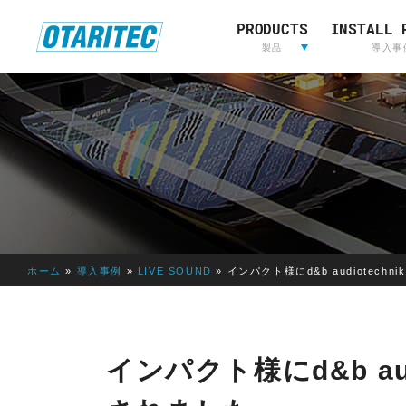
PRODUCTS
INSTALL 
ホーム
製品
重要なお知らせ
製品登録
お問い合わせ
放送用映
製品
導入事
像&音声
制作
L
放送用映像&音声制作
A
W
O
R
I
ホーム
»
導入事例
»
LIVE SOUND
»
インパクト様にd&b audiotechni
E
D
E
LAWO
RIEDEL
L
インパクト様にd&b audi
AVT
OTARI
S