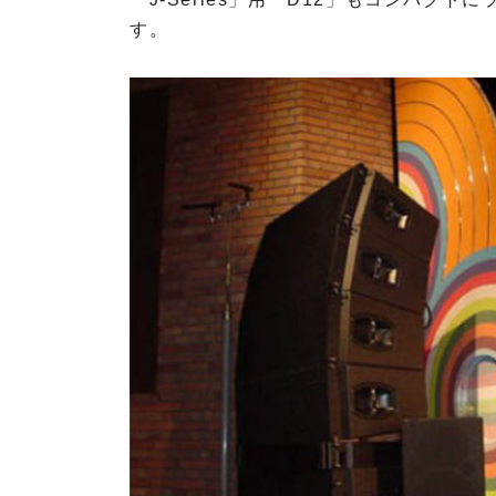
e
u
d
c
す。
r
i
h
c
o
n
e
t
i
A
e
k
u
c
d
h
i
n
E
o
i
h
k
r
E
l
h
u
r
n
l
d
u
M
n
i
d
c
M
r
i
o
c
p