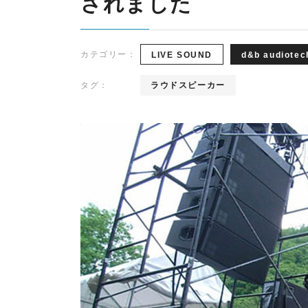
されました
k
y
d&b audiotechnik
Point Source
l
i
カテゴリー：
LIVE SOUND
d&b audiotec
Ehrlund Microphones
PROVIDIUS
n
R
d&b
Ehrlund
P
I
audiotechni
Microphone
So
e
タグ：
ラウドスピーカー
E
k
s
A
D
C
E
LAWO
RIEDEL
o
L
m
m
u
n
i
c
a
t
i
o
n
s