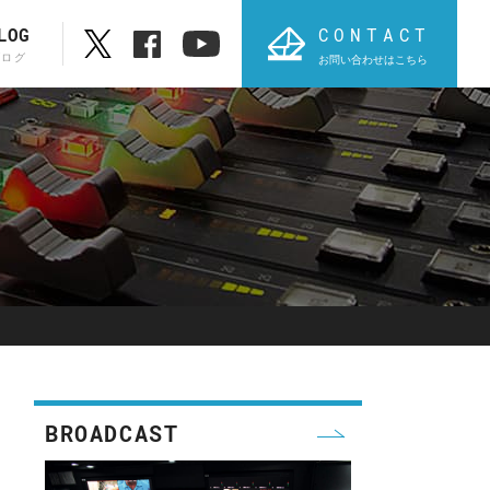
CONTACT
LOG
ブログ
お問い合わせはこちら
ブランド一覧
ABC順表
オ
PROVIDIUS
AVT
BROADCAST