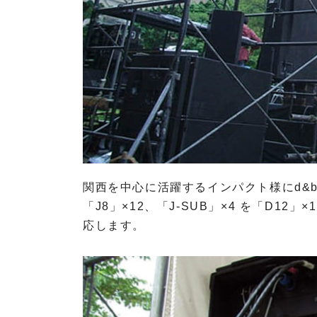
O
T
A
R
I
P
R
O
V
関西を中心に活躍するインパクト様にd&b aud
I
「J8」×12、「J-SUB」×4 を「D1
D
応します。
I
U
S
A