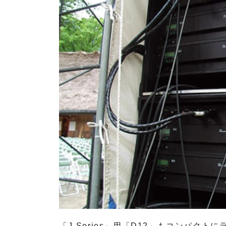
V
T
インカム
システム
ライブサ
R
ウンド&
I
レコーデ
E
ィングス
D
タジオ
E
L
ブランド
d
一覧
&
A
b
P
V
a
o
T
u
i
d
d
n
&
i
t
b
o
S
a
t
o
u
「J-Series」用「D12」もコンパク