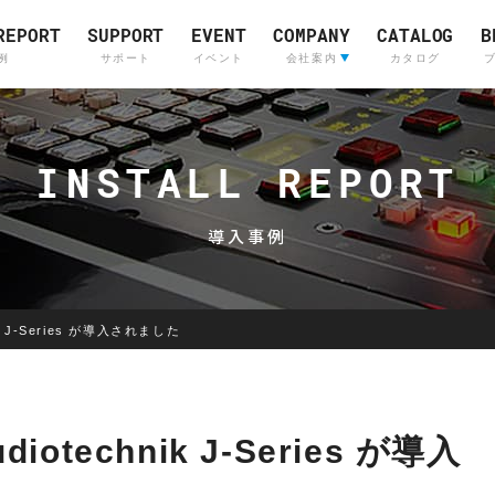
REPORT
SUPPORT
EVENT
COMPANY
CATALOG
B
例
サポート
イベント
会社案内
カタログ
会社案内
ライブサウンド&
Company Profile
(English)
インカムシステム
INSTALL REPORT
レコーディングスタジ
採用情報
販売店
導入事例
k J-Series が導入されました
Skyline
OTARI
Communications
otechnik J-Series が導入
Skyline
Communications