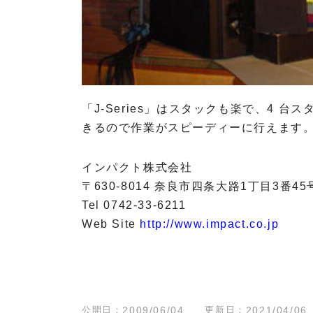
r
h
o
o
p
n
h
e
o
s
n
e
「J-Series」はスタックも楽で、4 
s
Z
きるので作業がスピーディーに行えます
L
ä
A
h
W
l
インパクト株式会社
O
E
〒630-8014 奈良市四条大路1丁目3番45
O
l
T
Tel 0742-33-6211
e
A
k
Web Site
http://www.impact.co.jp
R
t
I
r
P
o
o
n
i
i
公開日：
2009/06/04
更新日：
2021/04/06
n