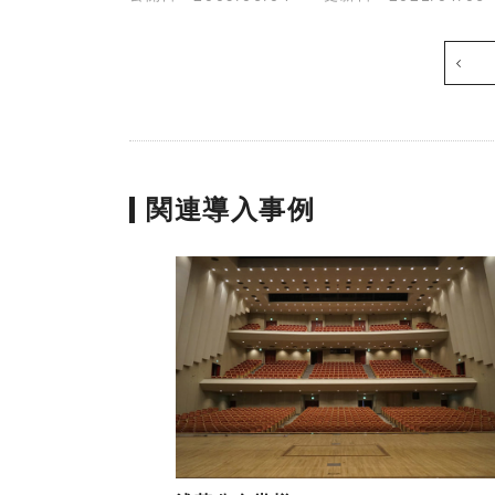
k
t
-
S
T
o
o
u
n
r
t
c
e
e
c
A
h
関連導入事例
u
n
d
i
i
k
o
P
R
O
V
I
D
I
U