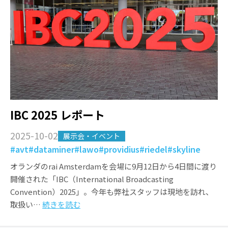
IBC 2025 レポート
2025-10-02
展示会・イベント
#avt
#dataminer
#lawo
#providius
#riedel
#skyline
オランダのrai Amsterdamを会場に9月12日から4日間に渡り
開催された「IBC（International Broadcasting
Convention）2025」。今年も弊社スタッフは現地を訪れ、
取扱い…
続きを読む