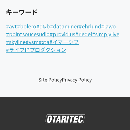
キーワード
#avt
#bolero
#d&b
#dataminer
#ehrlund
#lawo
#pointsoucesudio
#providius
#riedel
#simplylive
#skyline
#vsm
#xta
#イマーシブ
#ライブIPプロダクション
Site Policy
Privacy Policy