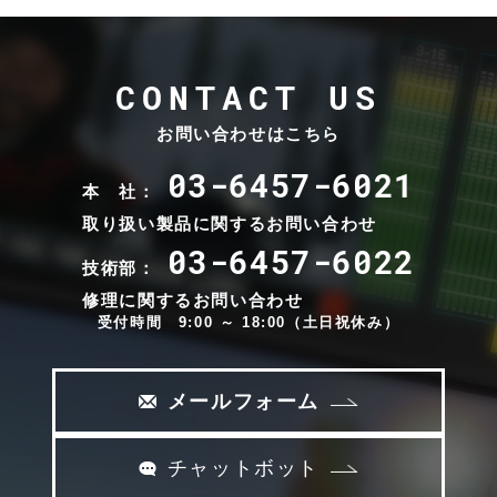
ート
最大48kHz
CONTACT US
ライセンス版（複数のバージョンが発表
される可能性があり）:
お問い合わせはこちら
最大128のバーチャルオーディオ デバイ
03-6457-6021
ス、デバイスごとに最大128のセンダー/128
本 社：
のレシーバー
取り扱い製品に関するお問い合わせ
モノラル、ステレオ、マルチチャンネルス
03-6457-6022
トリームのサポート
技術部：
最大192kHz
修理に関するお問い合わせ
受付時間 9:00 ～ 18:00（土日祝休み）
その他の仕様:
PTP同期
メールフォーム
0.125~4msのパケットタイムをサポート
マルチキャストおよびユニキャストストリ
ーミング
チャットボット
mDNSおよびSAPストリームの検出とアナ