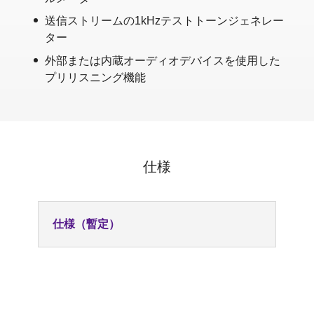
送信ストリームの1kHzテストトーンジェネレー
ター
外部または内蔵オーディオデバイスを使用した
プリリスニング機能
仕様
仕様（暫定）
無料版：
1x 2チャンネルオーディオ、2センダー/2レ
シーバー
モノラルおよびステレオストリームのサポ