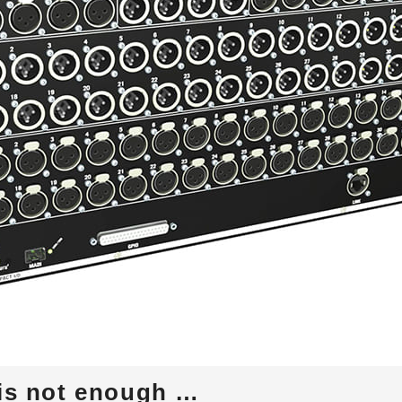
ARISTA
 Audio
CISCO
Zähl Elektronik-
HIRAKA
Tontechnik
HEWTECH
oint
Zähl
urce
Elektronik-
Luminex
udio
Tontechnik
NVIDIA
 is not enough …