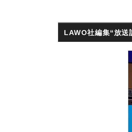
e
u
d
c
r
i
h
c
o
n
e
t
i
A
e
LAWO社編集“放
k
u
c
d
h
i
n
E
o
i
h
k
r
E
l
h
u
r
n
l
d
u
M
n
i
d
c
M
r
i
o
c
p