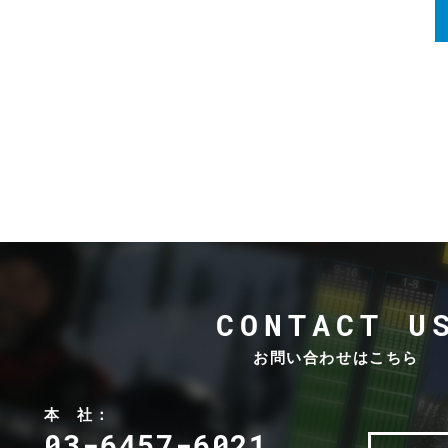
r
h
o
o
p
n
h
e
o
s
n
e
s
Z
L
ä
A
h
W
l
O
E
O
l
T
e
CONTACT U
A
k
R
t
お問い合わせはこちら
I
r
P
o
o
n
本 社：
i
i
03-6457-6021
n