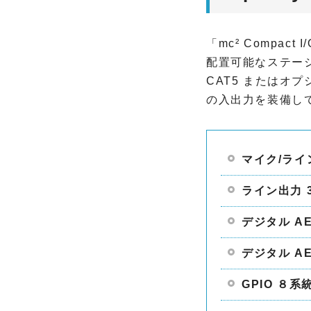
O
「mc² Compa
T
A
配置可能なステー
R
CAT5 またはオ
I
の入出力を装備し
P
R
マイク/ライン
O
V
ライン出力 3
I
D
デジタル A
I
U
デジタル A
S
GPIO ８系
A