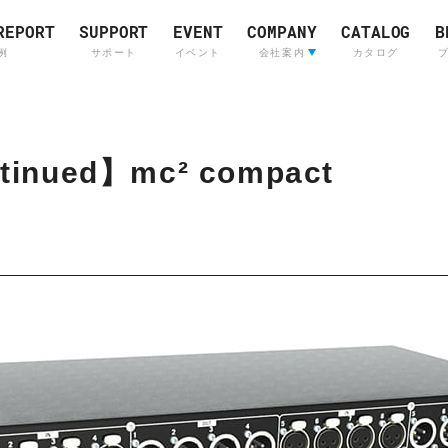
REPORT
SUPPORT
EVENT
COMPANY
CATALOG
B
例
サポート
イベント
会社案内
カタログ
会社案内
ライブサウンド&
Company Profile
(English)
インカムシステム
レコーディングスタジ
tinued】mc² compact
採用情報
販売店
Skyline
OTARI
Communications
Skyline
Communications