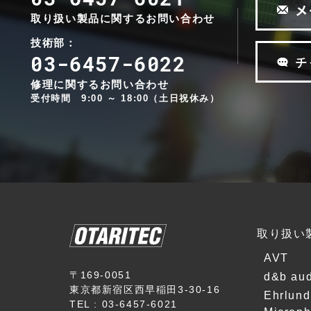
k
メ
t
-
取り扱い製品に関するお問い合わせ
S
T
技術部：
o
o
03-6457-6022
チ
u
n
r
t
修理に関するお問い合わせ
c
e
受付時間 9:00 ～ 18:00（土日祝休み）
e
c
A
h
u
n
d
i
i
k
o
P
R
O
取り扱い
V
AVT
I
D
〒169-0051
d&b aud
東京都新宿区西早稲田3-30-16
I
Ehrlund
TEL : 03-6457-6021
U