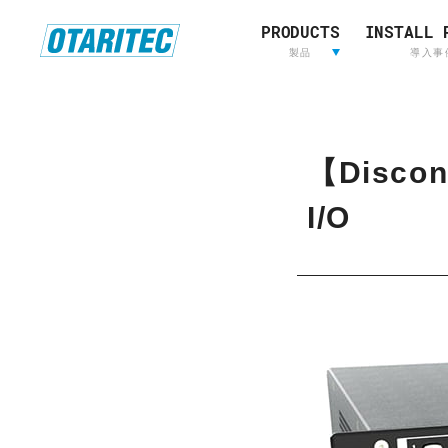
PRODUCTS
INSTALL 
ホーム
製品
重要なお知らせ
製品登録
お問い合わせ
放送用映
製品
導入事
像&音声
制作
L
放送用映像&音声制作
A
【Discon
W
O
I/O
R
I
E
D
E
LAWO
RIEDEL
L
AVT
OTARI
S