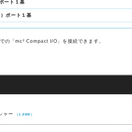
 ポート１基
FP）ポート１基
での「mc² Compact I/O」を接続できます。
ッシャー
（1.8MB）