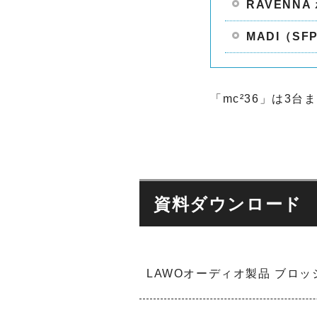
V
RAVENNA
T
MADI（S
インカム
システム
ライブサ
R
ウンド&
「mc²36」は3台ま
I
レコーデ
E
ィングス
D
タジオ
E
L
ブランド
d
一覧
&
資料ダウンロード
A
b
P
V
a
o
T
u
i
d
d
n
&
i
LAWOオーディオ製品 ブロ
t
b
o
S
a
t
o
u