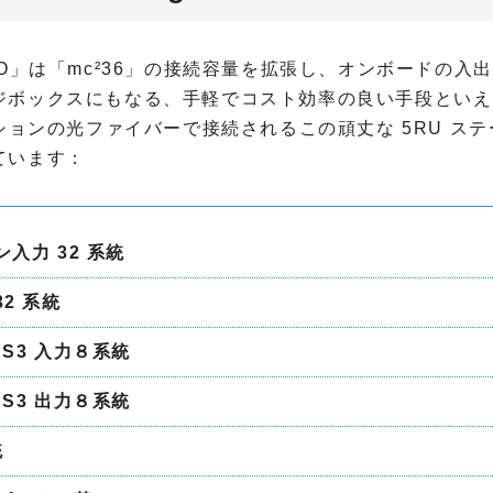
ct I/O」は「mc²36」の接続容量を拡張し、オンボードの
ジボックスにもなる、手軽でコスト効率の良い手段といえ
プションの光ファイバーで接続されるこの頑丈な 5RU ス
ています：
入力 32 系統
2 系統
ES3 入力８系統
ES3 出力８系統
統