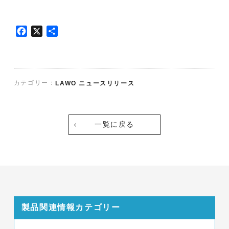
F
X
共
a
有
c
e
b
カテゴリー：
LAWO ニュースリリース
o
o
k
一覧に戻る
製品関連情報カテゴリー