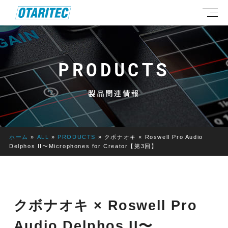
PRODUCTS
製品関連情報
ホーム
»
ALL
»
PRODUCTS
»
クボナオキ × Roswell Pro Audio
Delphos II〜Microphones for Creator【第3回】
クボナオキ × Roswell Pro
Audio Delphos II〜