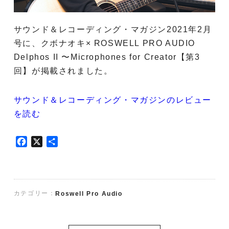
サウンド＆レコーディング・マガジン2021年2月
号に、クボナオキ× ROSWELL PRO AUDIO
Delphos II 〜Microphones for Creator【第3
回】が掲載されました。
サウンド＆レコーディング・マガジンのレビュー
を読む
F
X
共
a
有
c
e
b
カテゴリー：
Roswell Pro Audio
o
o
k