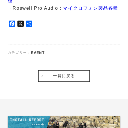
種
・Roswell Pro Audio :
マイクロフォン製品各種
F
X
共
a
有
c
e
b
カテゴリー：
EVENT
o
o
k
一覧に戻る