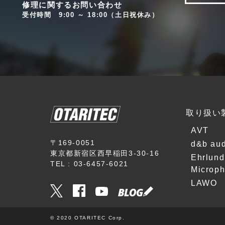
r
修理に関するお問い合わせ
h
o
受付時間 9:00 ～ 18:00（土日祝休み）
o
p
n
h
e
o
s
n
e
s
Z
L
ä
A
h
取り扱い
W
l
O
E
AVT
O
l
〒169-0051
d&b aud
T
e
東京都新宿区西早稲田3-30-16
Ehrlund
A
k
TEL : 03-6457-6021
R
Microp
t
I
r
LAWO
P
o
o
n
i
i
© 2020 OTARITEC Corp.
n