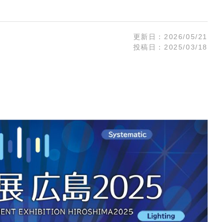
ARISTA
 Audio
CISCO
Zähl Elektronik-
HIRAKA
更新日：
2026/05/21
Tontechnik
HEWTECH
投稿日：
2025/03/18
oint
Zähl
urce
Elektronik-
Luminex
udio
Tontechnik
NVIDIA