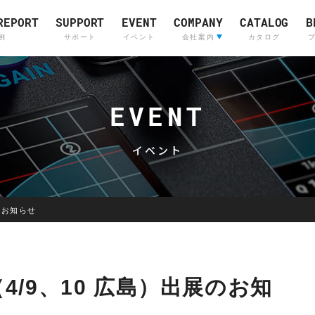
REPORT
SUPPORT
EVENT
COMPANY
CATALOG
B
例
サポート
イベント
会社案内
カタログ
会社案内
ライブサウンド&
Company Profile
(English)
インカムシステム
EVENT
レコーディングスタジ
採用情報
販売店
イベント
のお知らせ
Skyline
OTARI
Communications
（4/9、10 広島）出展のお知
Skyline
Communications