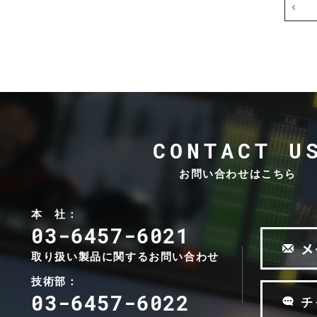
e
u
k
d
c
r
i
h
c
o
n
e
t
i
A
e
k
u
c
d
h
i
n
E
o
i
h
CONTACT U
k
r
E
l
お問い合わせはこちら
h
u
r
n
本 社：
l
d
03-6457-6021
u
M
n
メ
i
取り扱い製品に関するお問い合わせ
d
c
M
r
技術部：
i
o
03-6457-6022
チ
c
p