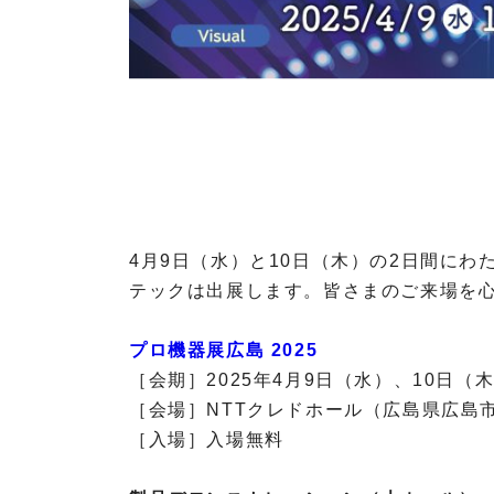
O
T
A
R
I
P
R
O
4月9日（水）と10日（木）の2日間にわ
V
テックは出展します。皆さまのご来場を
I
D
プロ機器展広島 2025
I
［会期］2025年4月9日（水）、10日（
U
S
［会場］NTTクレドホール（広島県広島市
［入場］入場無料
A