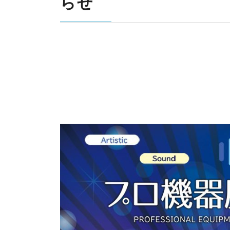
らせ
k
y
d&b audiotechnik
Point Source
l
i
Ehrlund Microphones
PROVIDIUS
n
R
d&b
Ehrlund
P
I
audiotechni
Microphone
So
e
E
k
s
A
D
C
E
LAWO
RIEDEL
o
L
m
m
u
n
i
c
a
t
i
o
n
s