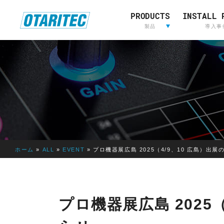
PRODUCTS
INSTALL 
ホーム
製品
重要なお知らせ
製品登録
お問い合わせ
放送用映
製品
導入事
像&音声
制作
L
放送用映像&音声制作
A
W
O
R
I
ホーム
»
ALL
»
EVENT
»
プロ機器展広島 2025（4/9、10 広島）出展
E
D
E
LAWO
RIEDEL
L
プロ機器展広島 2025
AVT
OTARI
S