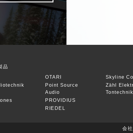
製品
OTARI
Skyline C
iotechnik
Point Source
Zähl Elekt
Audio
Tontechni
hones
PROVIDIUS
RIEDEL
会社