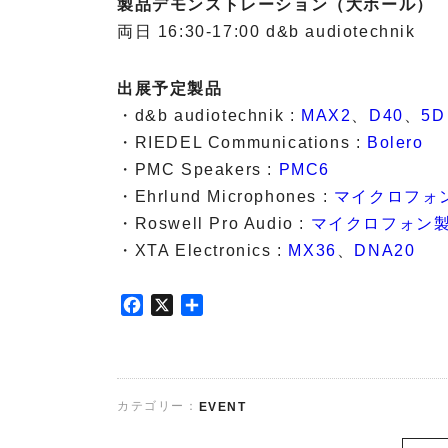
V
製品デモンストレーション（大ホール）
T
両日 16:30-17:00 d&b audiotechnik
インカム
出展予定製品
システム
ライブサ
・d&b audiotechnik :
MAX2
、
D40
、
5D
R
ウンド&
・RIEDEL Communications :
Bolero
I
レコーデ
・PMC Speakers :
PMC6
E
ィングス
D
・Ehrlund Microphones :
マイクロフォ
タジオ
E
・Roswell Pro Audio :
マイクロフォン
L
ブランド
・XTA Electronics :
MX36
、
DNA20
d
一覧
&
A
b
P
F
X
共
V
a
o
a
有
T
u
i
c
d
d
n
e
&
i
t
b
b
o
カテゴリー：
EVENT
S
o
a
t
o
o
u