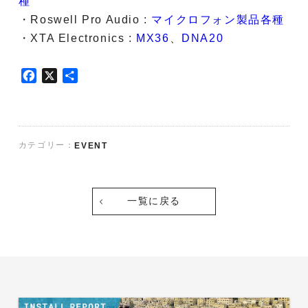
種
・Roswell Pro Audio :
マイクロフォン製品各種
・XTA Electronics :
MX36
、
DNA20
F
X
共
a
有
c
e
b
カテゴリー：
EVENT
o
o
k
一覧に戻る