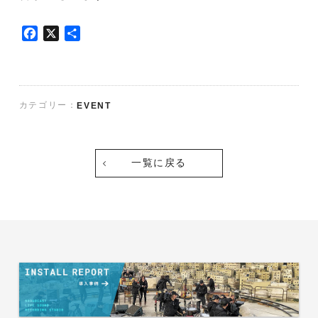
F
X
共
a
有
c
e
b
カテゴリー：
EVENT
o
o
k
一覧に戻る