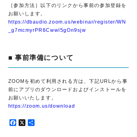
［参加方法］以下のリンクから事前の参加登録を
お願いします。
https://dbaudio.zoom.us/webinar/register/WN
_g7mcmyrPR6Cwwl5gOn9sjw
■ 事前準備について
ZOOMを初めて利用される方は、下記URLから事
前にアプリのダウンロードおよびインストールを
お願いいたします。
https://zoom.us/download
F
X
共
a
有
c