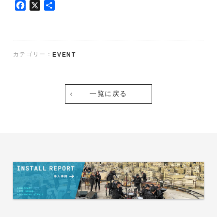
F
X
共
a
有
c
e
b
カテゴリー：
EVENT
o
o
k
一覧に戻る