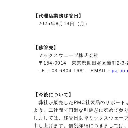
V
T
【代理店業務移管日】
インカム
2025年8月18日（月）
システム
ライブサ
R
ウンド&
I
レコーデ
【移管先】
E
ィングス
ミックスウェーブ株式会社
D
タジオ
E
〒154-0014 東京都世田谷区新町2-3-2
L
ブランド
TEL: 03-6804-1681 EMAIL：
pa_in
d
一覧
&
A
b
P
V
a
o
【今後について】
T
u
i
d
弊社が販売したPMC社製品のサポート
d
n
&
i
よう、二社間で円滑な引継ぎに努めて参
t
b
o
S
しましては、移管日以降ミックスウェー
a
t
o
申し上げます。個別詳細につきましては
u