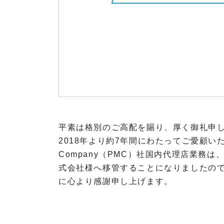
O
T
A
R
I
P
R
O
平素は格別のご高配を賜り、厚く御礼申
V
I
2018年より約7年間にわたってご愛顧いただきまし
D
Company（PMC）社国内代理店業務は
I
式会社様へ移管することになりましたの
U
に心より感謝申し上げます。
S
A