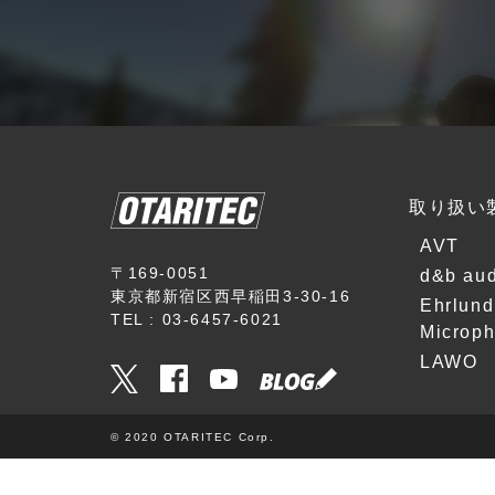
k
t
-
S
T
o
o
u
n
r
t
c
e
e
c
A
h
取り扱い
u
n
d
i
AVT
i
k
〒169-0051
d&b aud
o
東京都新宿区西早稲田3-30-16
Ehrlund
P
TEL : 03-6457-6021
Microp
R
LAWO
O
V
I
D
© 2020 OTARITEC Corp.
I
U