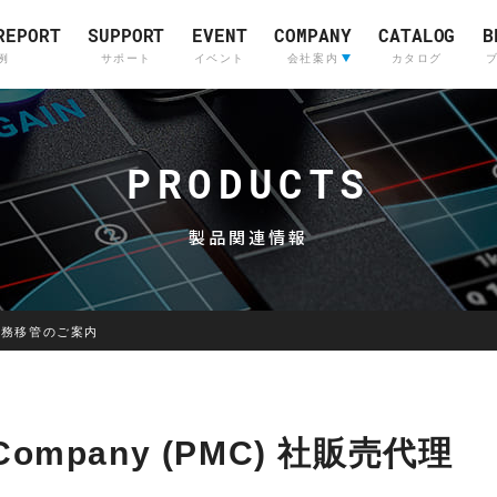
REPORT
SUPPORT
EVENT
COMPANY
CATALOG
B
例
サポート
イベント
会社案内
カタログ
会社案内
ライブサウンド&
Company Profile
(English)
インカムシステム
PRODUCTS
レコーディングスタジ
採用情報
販売店
製品関連情報
代理店業務移管のご案内
Skyline
OTARI
Communications
or Company (PMC) 社販売代理
Skyline
Communications