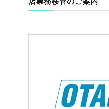
店業務移管のご案内
k
y
d&b audiotechnik
Point Source
l
i
Ehrlund Microphones
PROVIDIUS
n
R
d&b
Ehrlund
P
I
audiotechni
Microphone
So
e
E
k
s
A
D
C
E
LAWO
RIEDEL
o
L
m
m
u
n
i
c
a
t
i
o
n
s