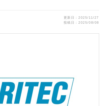
ARISTA
 Audio
CISCO
Zähl Elektronik-
HIRAKA
更新日：
2025/11/27
Tontechnik
HEWTECH
投稿日：
2025/08/08
oint
Zähl
urce
Elektronik-
Luminex
udio
Tontechnik
NVIDIA