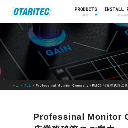
PRODUCTS
INSTALL 
ホーム
製品
重要なお知らせ
製品登録
お問い合わせ
放送用映
製品
導入事
像&音声
制作
L
放送用映像&音声制作
A
W
O
R
I
ホーム
»
ALL
»
Professinal Monitor Company (PMC) 社販売
E
D
E
LAWO
RIEDEL
L
Professinal Monit
AVT
OTARI
S