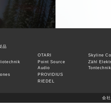
製品
OTARI
Skyline C
iotechnik
Point Source
Zähl Elekt
Audio
Tontechni
hones
PROVIDIUS
RIEDEL
会社