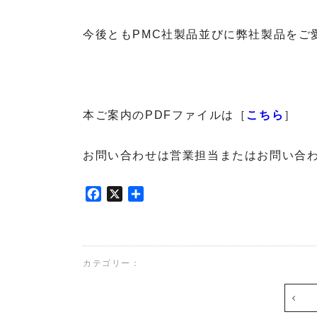
e
u
d
c
r
i
h
今後ともPMC社製品並びに弊社製品をご
c
o
n
e
t
i
A
e
k
u
c
d
h
i
本ご案内のPDFファイルは［
こちら
］
n
E
o
i
h
k
r
お問い合わせは営業担当またはお問い合わ
E
l
h
u
F
X
共
r
n
a
有
l
d
c
u
M
e
n
i
b
d
c
カテゴリー：
o
M
r
o
i
o
k
c
p