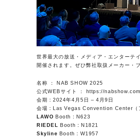
O
T
A
R
I
世界最大の放送・メディア・エンターテイン
P
開催されます。ぜひ弊社取扱メーカー・
R
O
V
名称 ： NAB SHOW 2025
I
公式WEBサイト ： https://nabshow.com
D
会期 : 2024年4月5日 – 4月9日
I
U
会場 : Las Vegas Convention Ce
S
LAWO
Booth : N623
RIEDEL
Booth : N1821
Skyline
Booth : W1957
A