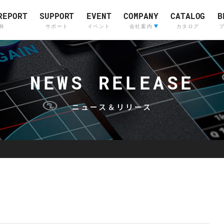
REPORT
SUPPORT
EVENT
COMPANY
CATALOG
B
例
サポート
イベント
会社案内
カタログ
会社案内
ライブサウンド&
Company Profile
(English)
インカムシステム
NEWS RELEASE
レコーディングスタジ
採用情報
販売店
ニュース＆リリース
Skyline
OTARI
Communications
Skyline
Communications