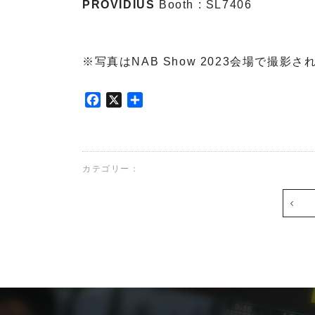
V
PROVIDIUS
Booth : SL7406
T
インカム
※写真はNAB Show 2023会場で撮影
システム
ライブサ
R
ウンド&
F
X
共
I
a
有
レコーデ
E
c
ィングス
D
e
タジオ
E
b
L
ブランド
カテゴリー：
o
d
一覧
o
&
A
k
b
P
V
a
o
T
u
i
d
d
n
&
i
t
b
o
S
a
t
o
u