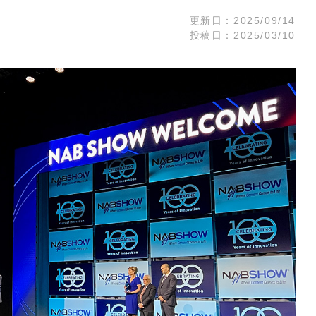
ARISTA
更新日：
2025/09/14
 Audio
CISCO
投稿日：
2025/03/10
Zähl Elektronik-
HIRAKA
Tontechnik
HEWTECH
oint
Zähl
urce
Elektronik-
Luminex
udio
Tontechnik
NVIDIA