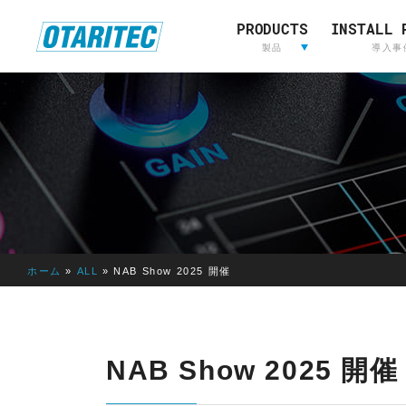
PRODUCTS
INSTALL 
ホーム
製品
重要なお知らせ
製品登録
お問い合わせ
放送用映
製品
導入事
像&音声
制作
L
放送用映像&音声制作
A
W
O
R
I
ホーム
»
ALL
»
NAB Show 2025 開催
E
D
E
LAWO
RIEDEL
L
NAB Show 2025 開催
AVT
OTARI
S