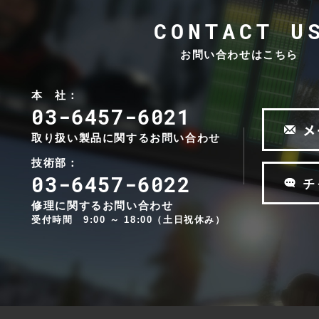
e
u
d
c
r
CONTACT U
i
h
c
o
n
e
お問い合わせはこちら
t
i
A
e
k
u
c
本 社：
d
h
03-6457-6021
i
n
E
メ
o
i
取り扱い製品に関するお問い合わせ
h
k
r
技術部：
E
l
03-6457-6022
チ
h
u
r
n
修理に関するお問い合わせ
l
d
受付時間 9:00 ～ 18:00（土日祝休み）
u
M
n
i
d
c
M
r
i
o
c
p