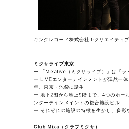
e
u
d
c
r
i
h
c
o
n
e
t
i
A
e
k
u
c
d
キングレコード株式会社 0クリエイティ
h
i
n
E
o
i
h
k
r
ミクサライブ東京
E
l
ー 「Mixalive（ミクサライブ）」は
h
u
ー LIVEエンターテインメントが渾然一
r
n
l
年、東京・池袋に誕生
d
u
M
ー 地下2階から地上9階まで、4つのホー
n
i
ンターテインメイントの複合施設ビル
d
c
ー それぞれの施設の特徴を生かし、多彩
M
r
i
o
c
p
Club Mixa（クラブミクサ）