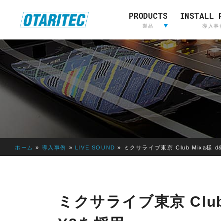
PRODUCTS
INSTALL 
ホーム
製品
重要なお知らせ
製品登録
お問い合わせ
放送用映
製品
導入事
像&音声
制作
L
放送用映像&音声制作
A
W
O
R
I
ホーム
»
導入事例
»
LIVE SOUND
»
ミクサライブ東京 Club Mixa様 d&b
E
D
E
LAWO
RIEDEL
L
ミクサライブ東京 Club Mi
AVT
OTARI
S