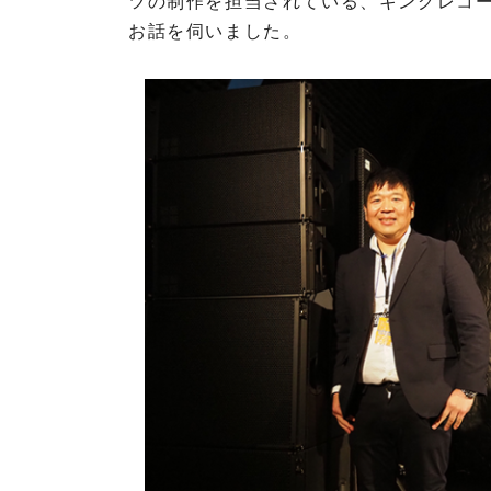
ツの制作を担当されている、キングレコー
V
T
お話を伺いました。
インカム
システム
ライブサ
R
ウンド&
I
レコーデ
E
ィングス
D
タジオ
E
L
ブランド
d
一覧
&
A
b
P
V
a
o
T
u
i
d
d
n
&
i
t
b
o
S
a
t
o
u