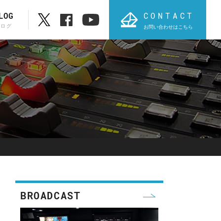
CONTACT
LOG
ブログ
お問い合わせはこちら
ブランド一覧
ABC順表
オ
PROVIDIUS
AVT
BROADCAST