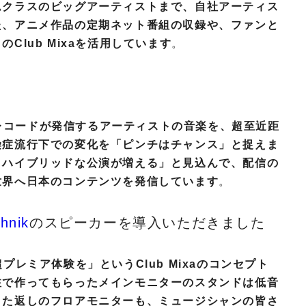
ムクラスのビッグアーティストまで、自社アーティス
た、アニメ作品の定期ネット番組の収録や、ファンと
lub Mixaを活用しています
。
ね
ングレコードが発信するアーティストの音楽を、超至近距
染症流行下での変化を「ピンチはチャンス」と捉えま
、ハイブリッドな公演が増える」と見込んで、配信の
世界へ日本のコンテンツを発信しています
。
hnik
のスピーカーを導入いただきました
レミア体験を」というClub Mixaのコンセプト
注で作ってもらったメインモニターのスタンドは低音
また返しのフロアモニターも、ミュージシャンの皆さ