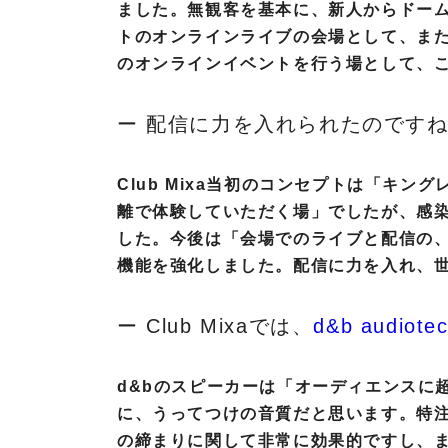
k
ました。無観客を基本に、新人からドー
t
-
トのオンラインライブの会場として、ま
S
T
のオンラインイベントを行う場として、このC
o
o
u
n
r
t
ー 配信に力を入れられたのです
c
e
e
c
A
h
Club Mixa当初のコンセプトは「キ
u
n
離で体験していただく場」でしたが、感
d
i
した。今後は「会場でのライブと配信の
i
k
o
機能を強化しました。配信に力を入れ、
P
R
ー Club Mixaでは、
d&b audiotec
O
V
I
d&bのスピーカーは「オーディエンスに超プ
D
に、うってつけの音質だと思います。特
I
U
の締まりに関して非常に効果的ですし、