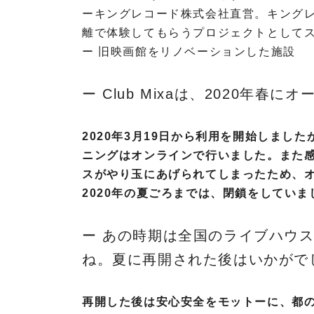
r
h
ーキングレコード株式会社直営。キング
o
o
離で体験してもらうプロジェクトとして
p
n
h
ー 旧映画館をリノベーションした施設
e
o
s
n
ー Club Mixaは、2020年春に
e
s
Z
L
ä
2020年3月19日から利用を開始しまし
A
h
ニングはオンラインで行いました。また
W
l
スがやり玉にあげられてしまったため、
O
E
O
l
2020年の夏ごろまでは、閉鎖をしていま
T
e
A
k
ー あの時期は全国のライブハウ
R
t
I
r
ね。夏に再開された後はいかがで
P
o
o
n
i
i
再開した後は安心安全をモットーに、都
n