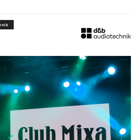
ARISTA
 Audio
CISCO
Zähl Elektronik-
HIRAKA
Tontechnik
hnik
HEWTECH
oint
Zähl
urce
Elektronik-
Luminex
udio
Tontechnik
NVIDIA