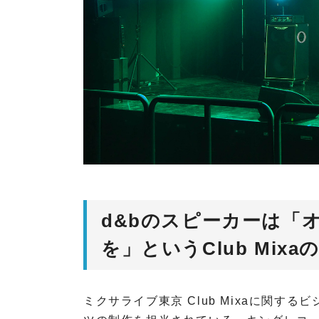
O
T
A
R
I
P
R
O
V
I
D
d&bのスピーカーは「
I
を」というClub Mi
U
S
ミクサライブ東京 Club Mixaに関す
A