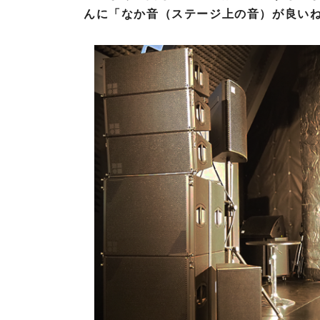
S
んに「なか音（ステージ上の音）が良い
R
I
E
D
E
L
S
k
y
l
i
n
e
C
o
m
m
u
n