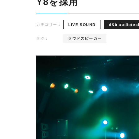
Y8を採用
k
y
d&b audiotechnik
Point Source
l
i
カテゴリー：
LIVE SOUND
d&b audiotec
Ehrlund Microphones
PROVIDIUS
n
R
d&b
Ehrlund
P
I
audiotechni
Microphone
So
e
タグ：
ラウドスピーカー
E
k
s
A
D
C
E
LAWO
RIEDEL
o
L
m
m
u
n
i
c
a
t
i
o
n
s