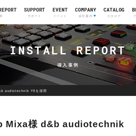
REPORT
SUPPORT
EVENT
COMPANY
CATALOG
B
例
サポート
イベント
会社案内
カタログ
会社案内
ライブサウンド&
Company Profile
(English)
インカムシステム
INSTALL REPORT
レコーディングスタジ
採用情報
販売店
導入事例
 audiotechnik Y8を採用
Skyline
OTARI
Communications
xa様 d&b audiotechnik
Skyline
Communications