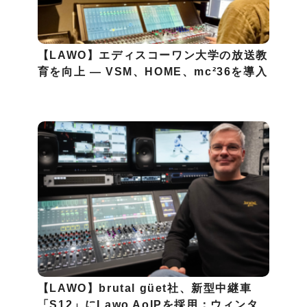
【LAWO】エディスコーワン大学の放送教
育を向上 — VSM、HOME、mc²36を導入
【LAWO】brutal güet社、新型中継車
「S12」にLawo AoIPを採用：ウィンタ